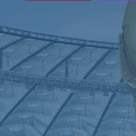
皇家马德
对于中国
高清直播
比赛预测：
在预测2
厚的底蕴
人印象深
带来惊喜
根据过往
是亚洲球
预测
！
如何通过
对于无法
以及国际