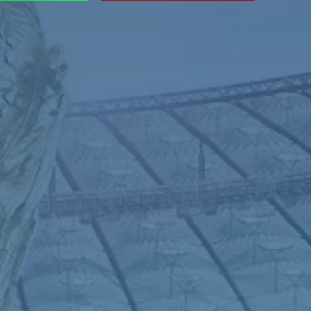
熠熠的对决。
式。随着赛事临近，国内外各大平台预计将提供
是欧洲冠军联赛的常客——
皇家马德里
。凭借深
戈
也不容小觑，近年来他们在解放者杯的表现令
及的开罗阿赫利，也可能成为黑马，给传统豪门
军，其他大洲的球队或许会打破这一格局。尤其
破。你认为谁会最终捧杯？欢迎在评论区分享你的
。目前，国内主流平台如腾讯体育、爱奇艺体育
的官方公告，确保不错过比赛时间。此外，选择稳