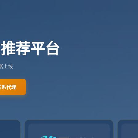
介绍
产品展示
新闻