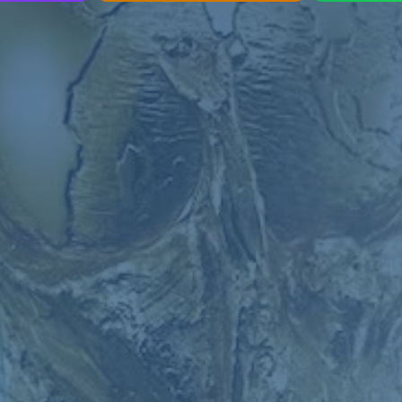
里，还是南美劲旅如弗拉门戈，2025年的世俱杯都将是一场星光
球迷而言，通过
足球世俱杯在线直播观看
将成为最便捷的观赛方
服务，确保你随时随地都能感受赛场上的激情。
谁将是2025年的王者
025年世俱杯的冠军归属时，我们不得不提到几支热门球队。首先
和稳定的阵容，他们始终是夺冠热门。其次，来自南美的
弗拉门
刻。此外，来自亚洲和非洲的俱乐部，如沙特的阿尔希拉尔和埃
。
数据分析，欧洲球队在世俱杯中的胜率高达
80%
，但随着赛事扩
队近年来在技战术上的进步，让人期待他们能在2025年有所突
在线直播观看世俱杯
亲临现场的球迷来说，
足球世俱杯在线直播观看
无疑是最佳选择
平台如FIFA+都可能提供赛事直播服务。建议提前关注这些平台