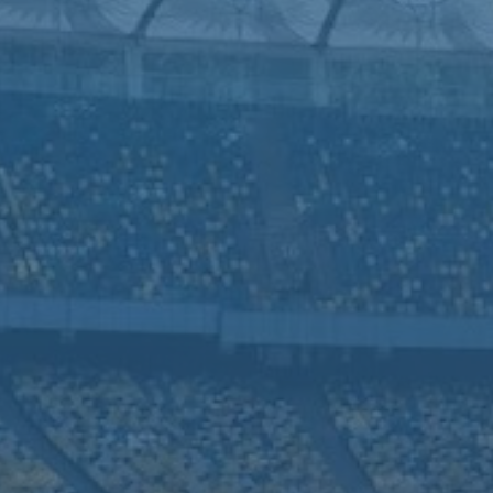
定的网络
值得一提
担心错过
案例分析：
回顾202
但阿尔希
我们，20
潜力股的
此外，20
见
足球世