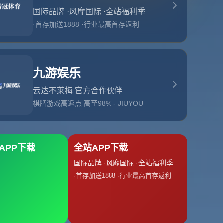
2025世俱杯最新资讯与赛事动态