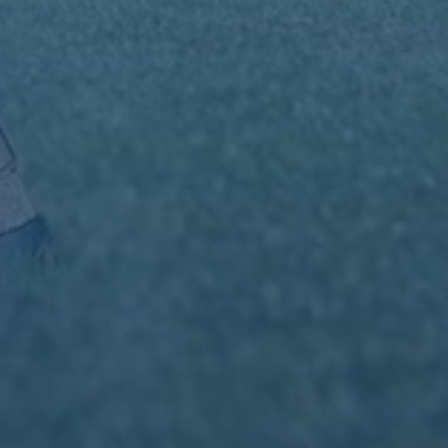
将直接获得参赛名额。可以预见，像皇家马德
旅，将成为夺冠热门。然而，扩军后的世俱杯也
小组赛中脱颖而出，或许将成为本届赛事的最大
的反击，险些掀翻欧洲冠军。这也让我们对2025
出？让我们拭目以待！
国际足联强调，本届赛事将全面引入
VAR技术
，确
碳排放，打造一场“绿色世俱杯”。这一举措不仅
多项互动活动。从线上投票预测冠军，到线下球