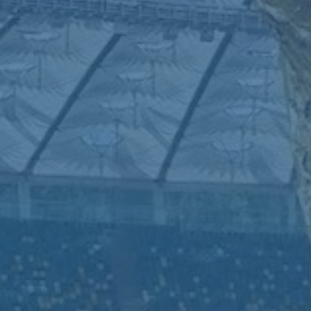
2025世
引言：全