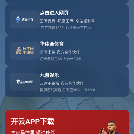
引言：足球盛宴即将点燃里约激情
足球，作为全球最受欢迎的运动，总能以独特的方式点燃人
们的热情。而当世俱杯奖杯巡展的消息传来，里约热内卢这
座充满桑巴风情的城市再次成为焦点。这次巡展不仅是一场
视觉盛宴，更是足球文化与历史传承的象征。
三豪门接力
、
世俱杯奖杯
和
里约巡展
三大元素交织，预示着一场属于足球
迷的狂欢即将拉开帷幕。让我们一起走进这场活动的背后故
事，感受足球的魅力！
三豪门接力：足球传奇的传承
提到足球豪门，脑海中总会浮现那些在绿茵场上创造无数辉
煌的俱乐部。此次
世俱杯奖杯巡展
中，三支顶级豪门将接力
传递这份荣誉，象征着足球精神的传承与延续。虽然具体俱
乐部名单尚未公布，但可以想象，无论是皇家马德里、巴塞
罗那，还是拜仁慕尼黑，这些名字本身就足以让球迷热血沸
腾。*他们的每一次触碰奖杯，都是对过往辉煌的致敬，也