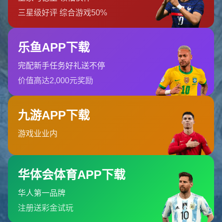
是对未来挑战的宣示。*这种接力形式不仅提升了巡展的仪
式感，也让更多人感受到足球历史的厚重。
世俱杯奖杯：荣耀的象征
世俱杯奖杯
作为俱乐部足球的至高荣誉之一，代表着全球最
顶尖球队的实力与荣耀。它的每一次亮相，都会吸引无数目
光。此次巡展将奖杯带到里约，旨在让更多南美球迷近距离
感受这份沉甸甸的荣誉。奖杯的设计精美，线条流畅，寓意
着足球运动的无限可能。*当它在阳光下熠熠生辉，仿佛在
诉说每一场经典比赛背后的汗水与泪水。*对于当地球迷来
说，这不仅是一次观赏机会，更是一次与足球梦想的亲密接
触。
里约巡展：桑巴与足球的完美融合
里约热内卢，这座以热情著称的城市，将成为
世俱杯奖杯巡
展
的重要舞台。作为巴西足球的摇篮，里约拥有无数关于足