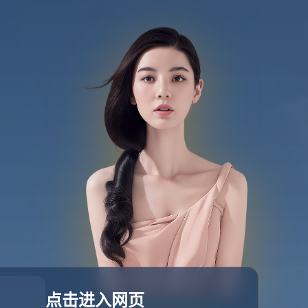
全国免费电话：
028-5524852
动态
联系我们
当前位置：
首页
>
新闻中心