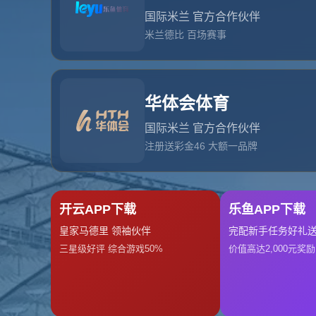
公司新闻
202
行业动态
2025年
引言：一
想象一下
更是一场
全球目光
力。
赛事背景
国际足联俱
据
维基百