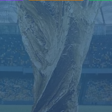
水平和全球影响力，让更多地区的球迷有机会见证自己支持的球
，还是南美劲旅如河床队，都将在这场赛事中碰撞出激烈的火花
：创新与公平并存
2025年国际足联俱乐部世界杯
在赛制上也颇具看点。32支球队将
名晋级淘汰赛，直至决出冠军。值得注意的是，国际足联特别强
。
这种创新赛制既保证了比赛的观赏性，也体现了公平竞赛的原
步扩大其全球影响力。
界的深远影响
不仅仅是一场比赛，更是对全球足球格局的一次重塑。
国际足联
会，让他们与顶级豪门同台竞技。以非洲或亚洲的俱乐部为例，过
将为这些球队打开一扇通往世界的大门。
这无疑将推动全球足球
：某亚洲俱乐部的潜在机遇