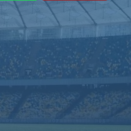
队在国际舞台上绽放光芒。无论是欧洲豪门如皇
。
被分为8个小组，每组4支球队进行单循环比赛，
调了赛程安排的合理性，避免球员因密集赛程而
则
。此外，赛事预计将在多个国家或地区联合举
俱乐部世界杯
的扩军为中小型联赛的俱乐部提供
去他们很难在国际舞台上获得关注，而2025年
的均衡发展
，让更多地区的足球文化被看见和认