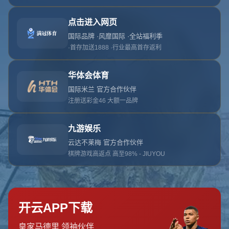
队
不负众望，以一场酣畅淋漓的胜利，成功摘得本届赛事的“开门
红”。这不仅为球队的亚洲杯征程奠定了坚实的基础，更极大地鼓舞
了全队的士气与国人的期待。 一、首战告捷 意义非凡 对于任何一
支志在争冠的队伍而言，首场比赛的胜利都具有重要的战略意义。
中国队此次在女子五人制足球亚洲杯的首秀中表现出色，充分展现
了队伍良好的竞技状态和赛前充分的准备。一场“开门红”，意味着球
队能够更快地适应比赛节奏，建立心理优势，并为后续更为艰苦的
比赛积累宝贵的经验与信心。这不仅仅是三分的入账，更是对全队
数月来辛勤付出的最好回报。
二、五人制足球的独特魅力与中国队的战术亮点 与十一人制足球相
比，五人制足球因其场地小、攻防转换快、对球员个人技术和团队
配合要求极高等特点，而具有独特的观赏性和挑战性。在本次比赛
中，中国队的姑娘们充分发挥了小快灵的优势。 * 快速的攻防转
换：队员们在场上展现了出色的体能和反应速度，能够在丢球后迅
速组织反抢，在得球后快速发动有效进攻。 * 精妙的团队配合：多
次看到球员之间通过
精准的短传渗透
和默契的跑位撕开对手防线，