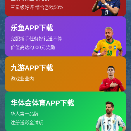
创造出得分良机。 * 顽强的拼搏精神：面对对手的激烈逼抢，中国
队的球员们展现了永不言弃的体育精神，每一个球都全力以赴。 可
以说，这场胜利是中国队整体战术运用得当、球员们出色执行战术
纪律的直接体现。她们在五人制足球这个特定的项目上，展现了中
国女运动健儿的风采。 三、亚洲杯赛场 中国队面临的机遇与挑战
女子五人制足球亚洲杯是亚洲范围内该项目最高水平的赛事，汇聚
了亚洲各路劲旅。对于中国队而言，每一场比赛都是硬仗。取得“开
门红”固然可喜，但接下来的赛程依然充满挑战。 亚洲女子五人制足
球近年来发展迅速，不少国家如伊朗、日本、泰国等都拥有实力强
劲的队伍。中国队需要在接下来的比赛中，继续保持专注，认真研
究每一个对手的特点，发挥自身优势，弥补可能存在的不足。例
如，在面对不同风格的对手时，球队如何灵活调整战术，如何在保
持进攻火力的同时稳固防守，这些都将是教练组和球员们需要重点
思考和解决的问题。 此次亚洲杯的成绩，不仅关乎荣誉，也可能影
响到未来更高级别赛事的参赛资格。因此，中国女子五人制足球队
的姑娘们肩负着重要的使命。我们有理由相信，凭借她们在首场比
赛中展现出的实力和精神面貌，她们定能在本届女子五人制足球亚
洲杯上走得更远，为国争光。让我们持续关注中国队的精彩表现，