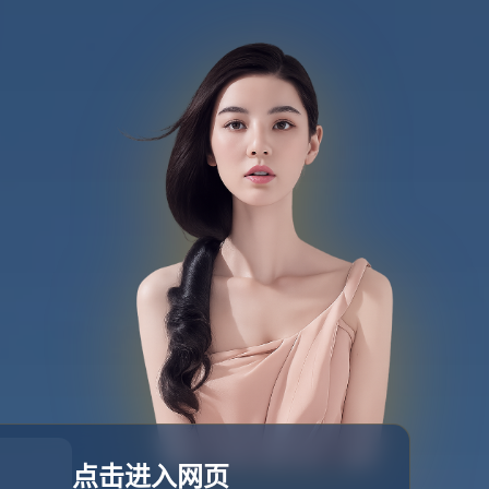
全国免费电话：
028-5524852
动态
联系我们
当前位置：
首页
>
新闻中心