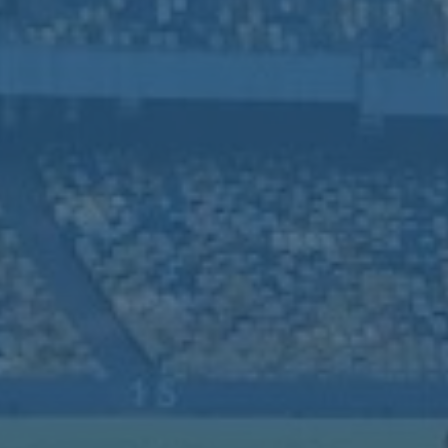
好的，这是
聚焦世俱
在全球足球
事汇聚了
排，更是
变，助您
世俱杯时