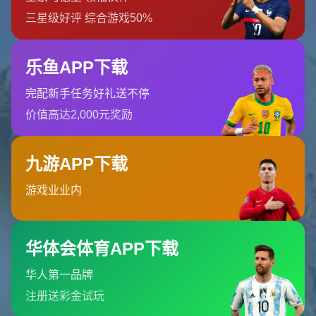
J罗缺席世俱杯 官方宣布莱昂上诉遭拒 FIFA将指派球队替
补参赛
引言：世俱杯突发变故引发热议
随着世俱杯的临近，足球迷们翘首以盼的赛事却接连传来重
磅消息。哥伦比亚球星J罗（詹姆斯·罗德里格斯）因伤缺席
本届世俱杯，而墨西哥球队莱昂的上诉也被国际足联