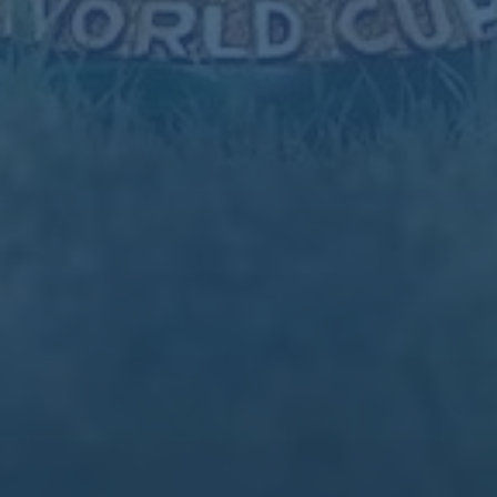
成了本届世俱杯的一大看点。一方面，这些突发事件让赛事
充满了不确定性，可能会影响球迷的观赛热情；另一方面，
这也为其他球队和球员提供了展现自我的机会。尤其是替补
参赛的球队，若能在有限的时间内展现出色的竞技状态，或
许能成为本届赛事的黑马。
此外，FIFA在处理类似事件时的态度和决策，也将对未来
的赛事组织产生深远影响。如何在规则与灵活性之间找到平
衡，是国际足联需要持续探索的方向。
世俱杯
作为全球俱乐
部最高水平的赛事之一，其每一次变革和调整都牵动着亿万
球迷的心。
Copyright 2024
2025足球世俱杯入口-2025足球世俱杯在线观看-2025足球世
俱杯赛程
All Rights by
2025足球世俱杯
地址：甘肃省定西市岷县岷阳镇 电话：028-5524852传真：028-5524852