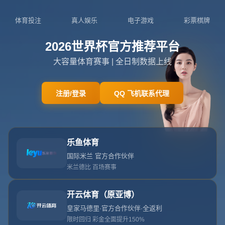
2025世俱杯比赛场馆介绍：流明球场-花边新闻 -
（2025世俱杯焦点场馆：流明球场揭秘与趣闻）
2025世俱杯比赛场馆介绍：流明球场-花边新闻-