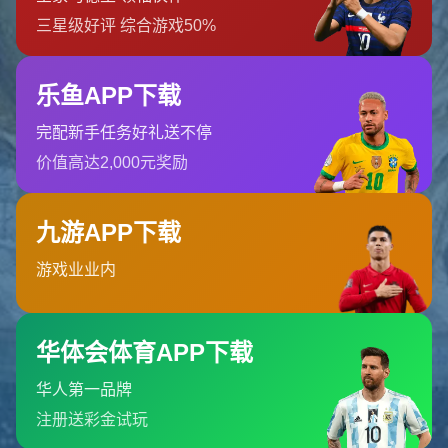
此外，流明球场还曾多次举办国际重大赛事，积累了丰富的
运营经验。2025年世俱杯选择这里作为主场馆之一，足以
证明其在全球体育舞台上的重要地位。
场馆背后的花边新闻：明星球员的“打卡地”
除了球场本身的技术优势，流明球场最近也因一些有趣的花
边新闻而频频登上热搜。据悉，多位世界级球星在抵达主办
城市后，第一时间前往流明球场进行适应性训练，并对场馆
的草坪质量和氛围赞不绝口。一位来自南美洲的顶级前锋甚
至在社交媒体上晒出自己与球场背景的合影，戏称这里是
“
足球的圣殿
”。
更有趣的是，有传言称某支参赛队伍的主教练对流明球场的
更衣室设计格外挑剔，甚至要求临时调整布局以符合球队的
风水习惯。虽然这一传闻尚未得到官方证实，但无疑为
2025世俱杯增添了一抹轻松的谈资。
流明球场的安全与服务：为世俱杯保驾护航