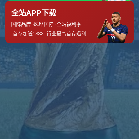
在筹备2025世俱杯的过程中，流明球场的安全与服务措施
也备受关注。场馆管理方投入了大量资源，用于升级安保系
统，确保比赛期间球迷和球员的安全。同时，球场周边还增
设了多语言指引牌和无障碍设施，方便来自世界各地的观
众。
这些细节彰显了主办方的用心
，也为流明球场赢得了
“
最贴心赛场
”的美誉。
以2019年某国际赛事为例，当时流明球场就曾因高效的应
急处理机制而广受好评。当时一场突发的大雨导致部分区域
积水，场馆工作人员迅速采取行动，确保比赛按时进行。这
次成功的案例，让人们对流明球场在2025世俱杯中的表现
充满信心。
流明球场周边：球迷的狂欢天堂
流明球场不仅仅是比赛的场地，其周边区域也为球迷提供了
丰富的娱乐选择。从主题酒吧到纪念品商店，再到互动体验
区，
这里几乎是每一个足球迷的天堂
。尤其是在世俱杯期