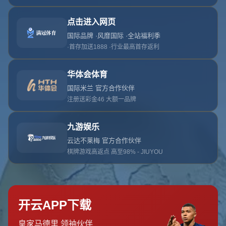
引言：流明球场的独特魅力，2025世俱杯的焦点所在
随着2025年世俱杯的临近，全球足球迷的目光聚焦在这一
顶级赛事的举办地。作为本届世俱杯的核心场馆之一，
流明
球场
以其现代化的设计和深厚的文化底蕴，成为备受瞩目的
焦点。除了赛场上的激烈对抗，围绕流明球场的花边新闻也
为这场足球盛宴增添了别样色彩。让我们一起走进这座传奇
球场，探寻它的独特魅力以及背后的故事。
流明球场：现代化与历史的完美融合
位于主办城市心脏地带的流明球场，不仅是一座先进的体育
场馆，更是城市文化的重要象征。这座球场可容纳超过8万
名观众，配备了顶尖的设施，包括高清大屏幕、环保能源系
统以及舒适的观众座椅。值得一提的是，流明球场的设计灵
感来源于当地传统建筑风格，
外墙采用了象征团结的几何图
案
，让人一眼就能感受到其文化内涵。