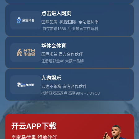
2025年世俱杯-赛事分析
引言：全球足球盛宴的巅峰对决
每逢世俱杯的到来，全球足球迷的目光都会聚焦在这场俱乐
部间的顶级较量上。作为代表各大洲最高水平的赛事，
2025年世俱杯无疑将成为足球界的年度焦点。本文将围绕
2025年世俱杯
展开深入分析，从赛事背景、参赛队伍到潜
在看点，带你提前感受这场盛宴的魅力。如果你对足球充满