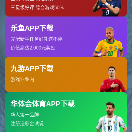
热情，那么接下来的内容不容错过！
赛事背景：世俱杯的新篇章
2025年世俱杯将是国际足联改革后的全新一届赛事，比赛
规模和赛制都将迎来重大调整。据悉，本届赛事将首次扩军
至32支球队，覆盖各大洲的顶级俱乐部，比赛时间预计安
排在夏季，地点可能落户北美或亚洲。这一变化不仅提升了
赛事的全球影响力，也让更多俱乐部有机会在世界舞台上展
现实力。
世俱杯
的这一革新，标志着其向更具竞争性和观赏
性的方向迈进。
参赛队伍：豪门云集的对决
作为代表各大洲冠军的赛事，2025年世俱杯的参赛队伍无
疑是球迷关注的重点。欧洲方面，皇马、曼城等传统豪门几