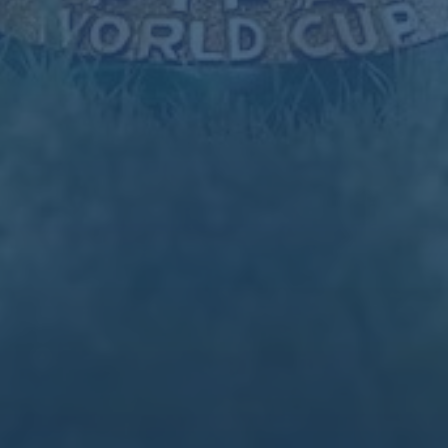
结语前的思考：足球未来的无限可能
2025世俱杯的到来，伴随着
10亿美元奖金
的震撼数字，让
我们看到了足球运动在商业化与全球化道路上的全新可能。
这不仅是一场比赛，更是一个时代的分水岭。无论是豪门球
队还是新兴势力，无论是球员还是球迷，每个人都能从中找
到属于自己的机会。让我们拭目以待，这场足球盛宴将如何
书写历史新篇章。
Copyright 2024
2025足球世俱杯入口-2025足球世俱杯在线观看-2025足球世
俱杯赛程
All Rights by
2025足球世俱杯
地址：甘肃省定西市岷县岷阳镇 电话：028-5524852传真：028-5524852
手机：15091074568联系人：2025足球世俱杯