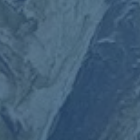
黎巴嫩的比赛从观赏性角度看可能并不华丽 但从成败结果
来看却相当务实 他们在中后场的阵型站位通常比较紧凑 善
于通过犯规打断对手节奏 然后利用前场任意球 角球或界外
球 等看似不起眼的机会制造威胁 对中国队而言 如果在这种
比赛中一味寻求快速解决战斗 反而可能被拖入对手熟悉的
“混战节奏” 因此 保持耐心和专注 不在情绪上被对方带偏 将
是对阵黎巴嫩的首要课题
案例回顾 从过往对阵中寻找启示
从历史交锋和类似比赛中 不难发现中国男足面对西亚 中亚
球队时 并非毫无办法 例如在此前一届亚洲杯小组赛中 国足
曾凭借稳健防守和相对高效的反击击败过同样以身体对抗见
长的对手 当时的战术思路是通过中场多一名能够持球和分
球的球员 在承受压力时把第一脚解围变成可控出球 再通过
边路速度寻找反击机会 这样的思路对于本次面对塔吉克斯
坦和黎巴嫩同样具有借鉴意义