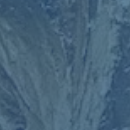
塔吉克斯坦的风格简单直接 却极具威胁 他们在身体对抗和
冲刺跑动上的投入非常大 喜欢通过中场拦截后的纵向直塞
或边路快速推进 直接寻找禁区内的包抄点 对阵这样的对手
中国队如果仍然习惯性把后腰和中后卫的区域拉得过开 就
很容易被一脚直塞打穿防线 此前亚预赛中多支东亚球队都
吃过类似的亏 这也是为什么很多教练在面对中亚对手时 会
明确强调“防线收缩”和“二点球保护”的原因
黎巴嫩 顽强防守与定位球的隐形杀伤力