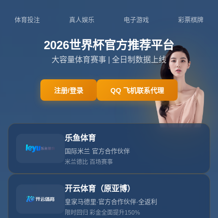
亚洲杯抽签结果出炉 中国男足与卡塔尔、塔吉克斯
坦、黎巴嫩同组
亚洲杯分组前景透视 中国男足迎来机遇与考验