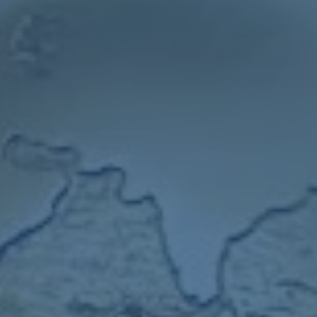
节奏的掌控
中国男足的定位 重塑信心比签运更重要
对于中国队而言 这一次抽签最大的意义不在于“是否走运”
而在于提供了一个相对合理的检验舞台 过去数届亚洲杯 国
足不是陷入“遇强必败”的心理阴影 就是被“输不起”的压力绊
住脚步 如今与卡塔尔 塔吉克斯坦 黎巴嫩同组 正好可以检验
当前这支球队在亚洲二三档队伍中的真实位置 是继续滑落
还是止跌回升 关键就在这一届赛事
从技战术特点看 目前国足在进攻端仍然缺乏稳定的高效得
分手 进攻体系也时常依赖长传和个人能力 在面对密集防守
或者节奏突然加快的场面时 较容易出现配合脱节 传接球失
误过多的问题 另一方面 防线在面对高空球和禁区前沿的连
续冲击时 仍然存在注意力不集中 盯人不紧的老毛病 这些短
板在对阵塔吉克斯坦和黎巴嫩时很可能会被放大 因为两队