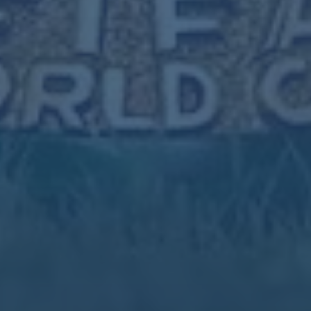
技术层面上 中场衔接能力是关键环节 需要有至少一名或两
名能够在高压环境下稳住脚下球 并做出合理分配的球员 让
后防线的解围不再是简单的大脚 而是向前场推进的起点 同
时 边路球员如何在攻防转换中平衡压上与回追 直接关系到
球队整体阵型是否容易被拉扯变形
心理层面上 则要强化球队对困难局面的预期管理 例如 当比
分暂时落后 或进攻多次受挫时 如何保持阵型稳定 不盲目压
上 这些都需要通过赛前模拟 情景训练和内部沟通来反复强
化 一支能够在逆境中保持清醒的球队 才有资格谈“小组突
围”这件事
身体与节奏管理同样不容忽视 小组赛频率高 对抗强度大 若
在前一场比赛中体能透支过多 或伤病控制不力 很容易影响
到后续比赛表现 以往中国队在连续作战中后程乏力的情况
屡见不鲜 这一次若想在与卡塔尔 塔吉克斯坦 黎巴嫩的三轮