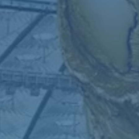
场场首发
的高强度
肉和关节
加严重的
战术层面
过度依赖
威胁性进
通过录像
下降，而
面被“五
案例分析 