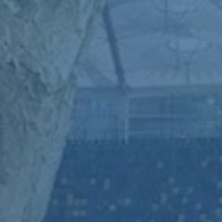
客场凭借姆巴佩的个人能力和核心中场的远射，