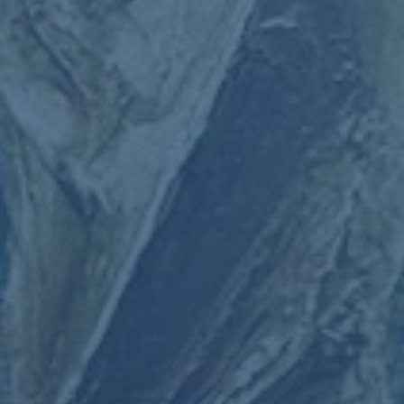
优势回到伯纳乌。外界普遍认为出线几成定局，于是第二回合开
杀死悬念。然而对手在充分研究录像后，在姆巴佩活动区域持续
随着比赛推进，皇马核心的体能和节奏出现下滑，几次本可完成
帅想要换人调整时，替补球员由于近几周出场时间有限，上场后
势压制，甚至出现比分被迅速拉近的状况。这种场景并非危言耸
皇马更衣室的无形鸿沟
与战术层面的隐忧，皇马阵容轮换不足还有一层心理影响。对于
压力会在赛季中后段被无限放大。一旦出现两三场低迷，舆论和
。而对于替补球员来说，长时间得不到稳定上场机会，容易产生
产生疏离感。这种无形鸿沟对更衣室氛围是一个慢性侵蚀 当球队
，因为他们很清楚 自己并不真正被视为“轮换成员”，只是紧急
曼城等队的轮换哲学