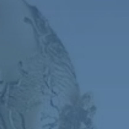
为箭头、再加上中前场几位被高度信任的绝对主力
的前腰，以及一名攻守转换能力突出的全能中
马在关键场次和关键时间段，进攻与防守体系高
也是球队战术执行的第一接口和最后出口。这种
本赛季的皇马，把这份依赖推向了一个更极端的
少见。问题在于，真正被稳定纳入轮换体系的人
机，然而多场比赛里，姆巴佩和其身边核心依旧
后反映的是一种心理与策略上的双重保守 一方
和攻击群刷数据、维持曝光度。结果便是 阵容
巴佩等五人组的上场时间呈持续攀升态势，几乎