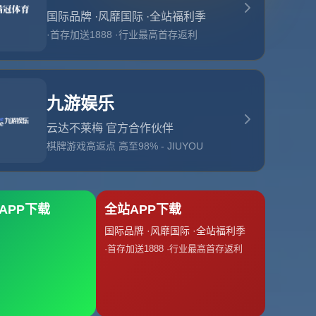
赖姆巴佩等五人组