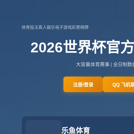
首页
公司
新闻中心
新闻中心