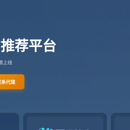
介绍
产品展示
新闻