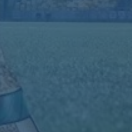
的必选项 媒体在制作集锦时 往往会优先选择进
于被剪辑成高密度爽点内容 兼具视觉冲击与情绪
一剑封喉 都可以被单独拉出成为一个故事 这为后
往往是他们进入世界杯历史的入口 他们也许没有
观看”那些进球如潮的夜晚 在这种代际传递中 高比
号
因为历史上的高比分名场面 被贴上“攻强守弱”或
这种标签有时会演变成一种文化压力 当球队试图更
的球队 如果在某届世界杯奉献了一场意外的4比3
与了国家队形象的建构 将竞技结果延伸成长期的文