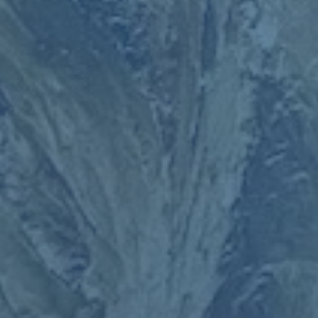
 高比分背后的战术与心理双重博弈
1巴西为例 如果只看比分 很容易简单地将其归类为“防线崩盘”
先是心理层面 巴西在内马尔伤缺与席尔瓦停赛的双重打击下 心
德国的中路渗透和肋部配合制造了大片空间 其次是战术层面 斯科
齐尔频繁在禁区前沿获得无人贴身的控球与起脚机会 德国并未上演
次巴西失误都放大成致命打击 这说明 在世界杯如此高压的淘汰赛
内心秩序的崩塌开始
比3阿根廷 这是另一种意义上的高比分较量 阿根廷并未像巴西
比分追至接近 关键差异在于结构与年龄 法国的速度梯度和体能储
的爆发力 让阿根廷的防线频频出现“回不去”的瞬间 反观阿根
个人灵感去弥补整体强度上的差距 结果就是 一旦比赛节奏被对手
决告诉我们 在现代世界杯舞台 要想赢下高比分对攻战 不仅需