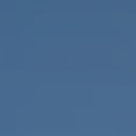
很多人提到2026世界杯投注最佳平台排行,第一反应是“赔率
高不高”“送不送体验金”,但如果只盯着这些表面条件,很容易
落入不规范网站的陷阱。一个真正值得长期使用的平台,至
少要在合规性 安全性 赔率透明 性能与体验 客户服务 活动
体系这几项上同时达标,而不是某一项异常突出却在关键点
上“短板致命”。我们在为玩家整理和分析2026世界杯投注平
台时,也正是以这些维度为框架,通过公开牌照信息、第三方
风控报告、历史赔率表现以及真实用户反馈等数据进行综合
评估,而并非简单依靠广告曝光量或自说自话的“官方排名”。
合规与安全 任何排行的入门门槛
在所有评价维度中,合规性和资金安全始终排在首位。如果