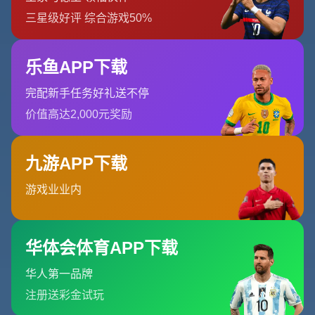
对你友好的平台。
理解2026世界杯投注最佳平台排行的核心标准