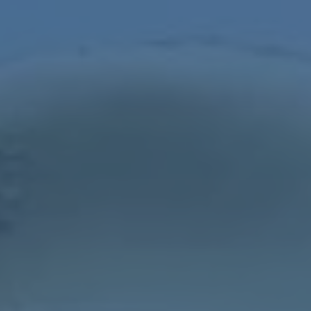
一个平台没有可靠监管,其余优势都不具备持续意义。2026
世界杯投注最佳平台排行中的主流网站,通常具备如下特征
由权威博彩监管机构颁发牌照 比如马耳他博彩管理局MGA
英国博彩委员会UKGC等 在隐私政策和数据加密上有清晰
说明 一般会采用SSL加密和多重认证机制 有公开透明的资
金托管或审计报告 至少能查到第三方审计机构出具的年度
报告 在纠纷处理方面有可查证的案例和申诉渠道 而不是简
单一句“最终解释权归平台所有”。
举个典型案例 某玩家在一次世界杯预选赛中,通过一个宣传
力度极大的小平台下注,中奖金额接近五位数,结果在申请提
现时被以“系统异常”和“需要额外审核”为由持续拖延,最终账
户甚至被强行冻结。事后查看该平台资料,才发现所谓“牌照”
只是图片拼接,页面上连最基本的监管编号都无法查询。这
类事件说明,即使短期内能享受高额彩金,一旦资金难以安全
退出,此前所有投注努力都会化为零。真正进入2026世界杯