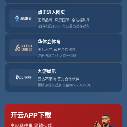
2026世界杯投注平台排行深度解析
随着2026世界杯临近,线上体育博彩市场再次升温,不少玩家
已经开始提前物色2026世界杯投注最佳平台排行中的头部
品牌。相比上几届世界杯,这一次不仅参赛球队更多,赛程更
密集,同时各大平台在玩法设计、赔率算法、数据可视化和
风控体系上的竞争也更加激烈。对普通玩家而言,如何在鱼
龙混杂的平台中筛选出真正安全、赔率合理、活动丰厚、体
验流畅的投注网站,比抢到高赔率更重要。换句话说,真正的
优势不在一两场比赛的“运气”,而在于你是否选择了一个长期