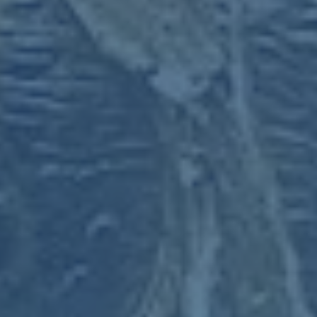
透明度正是它们能在2026世界杯投注最佳平台排行中保持
高位的关键。对比之下,一些二三线平台虽然在某些小联赛
上给出激进水位,但到了世界杯这类流量高峰赛事时,反而会
在热门球队上压低赔率,借助玩家情绪放大自己的利润空
间。对于认真看重长期收益的用户来说,持续稳定的中高水
位,往往比短期出现的极端高赔率更值得信赖。
产品体验与技术性能 承载世界杯流量的基础设施
世界杯开赛后,会出现大量用户同时登录观赛和下注,这对平
台服务器性能和前端设计是一次巨大考验。好的投注平台不
仅要界面清晰,更要确保高并发下注不宕机 结算不严重延迟
即时赔率更新不滞后。如果在最后几分钟想下注某个进球市
场,却因为页面卡顿或刷新异常而错失时机,对玩家来说体验
会非常糟糕。2026世界杯投注最佳平台排行中的头部品牌,
往往具备独立的实时数据源 接近直播速度的赔率刷新机制,
并在大赛期间增加服务器冗余,确保高峰期依旧稳定运行。