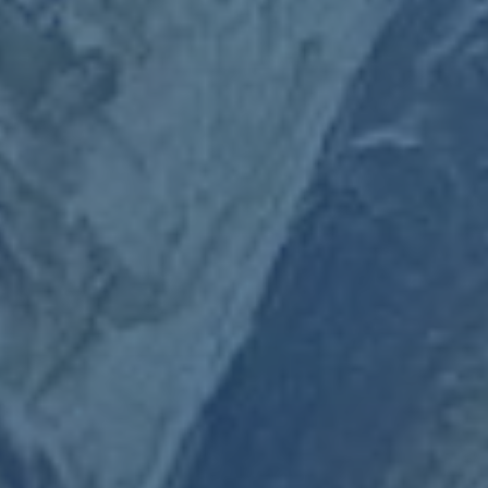
信息越多不等于越有优势关键在于筛选和判断
到了2026年，信息渠道更加多元，社交媒体、数据网站、
博主推荐、所谓“内幕消息”和各种“神预测”会充斥你的视
野。很多人误以为“信息越多我越有优势”，但实际上，大量
未经筛选的信息只是增加噪音，真正有价值的，是可验证的
数据和你的独立判断。你可以重点关注以下几类相对可靠的
内容：球队近期正式比赛的数据（进攻端创造机会能力、防
线稳定性、失误类型）、教练战术风格与临场调整习惯、主
力球员伤病和轮换情况、关键战心理承受能力等。相反，对
“内部有人说今晚必胜”“某国足协安排”等缺乏证据的传闻，
要抱有高度怀疑态度。一个实用做法是：每次看到所谓“内
幕消息”时，先问自己三个问题：能否验证、风险回报是否
匹配、如果错了我能承受吗。只有三个问题都能得到肯定或
可控的答案，这条信息才有可能值得参考，否则就当作赛前