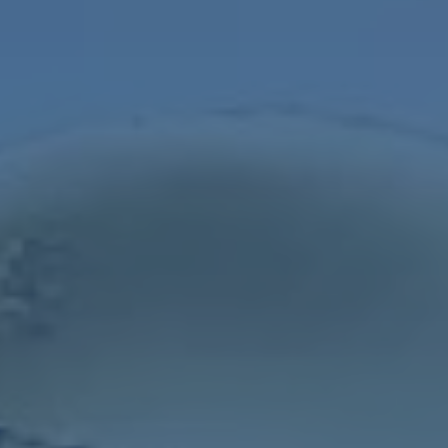
金管理最核心的原则是——每一场下注金额，不能超过整体
可承受资金的一个小比例。对于个人娱乐而言，通常建议：
将世界杯博彩视作“娱乐预算”的一部分，即使全部亏损也不
会影响日常生活，然后对这个预算再做细分，比如单场投入
不超过总预算的5%到10%，且避免在短期内因为情绪波动
而临时提高上限。绝对不要使用借款信用卡套现或亲友借钱
参与世界杯博彩，这会让原本的娱乐风险转变为真实的负债
压力。一旦和负债、家庭矛盾、工作焦虑挂钩，世界杯就不
再是世界杯，而是一个长期的负担。