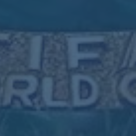
选择正规安全渠道并重视个人隐私和合规风险
在各种平台争夺世界杯流量的鱼龙混杂的非正规博彩渠道和
连环骗局也会大量出现，包括假平台、假充值、盗刷账户、
卷款跑路等。对于普通玩家而言，安全与合规本身就是一种
风险管理：务必了解你所在地区对网络博彩的法律规定，避
免因不了解法规而引发不必要的纠纷或法律风险；不要轻易
在未知来源的链接上注册、充值或提交身份证明，更不要使
用不知名的“代充”“代投”服务。一旦涉及较大的金额，建议
只在知名度高、口碑较稳定的平台上进行操作，并开启多重
安全验证。与此还要警惕社交群组中出现的“跟单导师”“带飞
老师”，他们往往先通过少量推荐建立信任，再鼓动你加大
注码或转移到所谓“内部平台”，最终让你难以提现或彻底失
联。真正负责任的经验分享者，通常不会催促你加码，只会
不断提醒风险，这一点也是辨别“经验分享”与“引流骗局”的