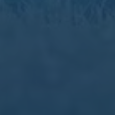
一个简单标准。
把握好世界杯的边界让兴奋停在理性之内
世界杯的魅力，在于那种全民共振的激情与故事，每一脚射
门、每一次扑救都可能成为多年后被反复提起的记忆。博彩
只是一种附着在比赛之上的“参与感增强器”，而不是世界杯
的核心。如果你发现自己在看球时，关注的已经不是战术和