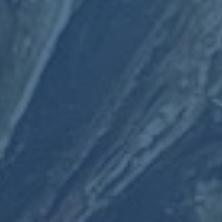
戏言，不要轻易为此改变本来的判断。
认清博彩本质收益从来不是“稳赚”而是概率波动
无论是2026世界杯还是任何一届大赛，博彩的本质都是以
娱乐为主的概率游戏，而不是可以“稳定套利”的理财工具。
博彩公司在设计赔率和盘口时，内含自己的利润空间和风险
控制模型，即便玩家有一定的分析能力，也只是试图在信息
不完全对称的情况下，提高自己决策的期望值，而非保证单
场必赢。有些平台或所谓“专家”喜欢用“稳赢”“无风险套利”
“绝对内幕”等字眼吸引用户，这本身就是非常典型的风险信
号。你需要时刻提醒自己：凡是承诺稳赚的，几乎都与正规
博彩无关，更有可能与诈骗相关。从长期看，即便是非常擅
长数据分析和战术研究的人，也会经历起伏和回撤，只是他
们愿意接受波动、控制下行风险，而不是沉迷于“世界杯一
夜暴富”的幻想。若能真正接受“世界杯博彩的合理定位是有
上限的娱乐与尝试，而不是主要收入来源”，就能自然而然