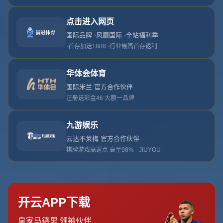
杯的参赛球队数量扩军、赛制变化以及北美多国联合举办，
更让这届赛事充满不确定性。许多人在激情观赛的也会接触
到各种形式的世界杯博彩，希望借助对球队的了解和对赛事
走势的判断获取收益。理性地看，这既是一场关于概率与信
息的博弈，也是一次对自控力和风险意识的考验。本文尝试
结合历届大赛的经验，围绕
“2026世界杯博彩心得与风险防
范”
，从实际操作、心理认知到资金管理，分享一些相对务
实的思路和提醒，帮助你在享受比赛乐趣的尽量远离不必要
的损失与陷阱。
看懂赔率背后的信息而不是只看哪队更强
很多刚接触世界杯博彩的玩家，往往只盯着“哪支球队更
强”。但在真正的盘口中，赔率反映的不只是球队实力，还
包括公众预期、资金分布、信息差与博彩公司风控策略。例
如在2022年卡塔尔世界杯，一些豪门小组赛首战翻车，让
不少只看名气下注的人损失惨重，而那些提前意识到“赛季