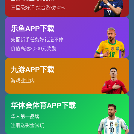
疲劳”“轮换保留实力”“场地气候差异”等因素的人，则能在赔
率略显失衡时找到机会。到了2026世界杯，赛程扩大、旅
途跨度更大，一些传统强队可能会在小组赛阶段更多“以逸
待劳”，而中游球队反而会拼尽全力争取出线。不要迷信豪
门，要多结合伤病、赛程密度、时差适应、历史交锋风格等
因素，把赔率当成综合信息的浓缩结果来解读，而不是简单
的“赢面大小条形图”。一个实用的小技巧是：当你发现赔率
与你对比赛的直觉差异特别大时，不要急着下注，先思考
“是不是有什么信息我没看到”，这一点往往比仓促“抄底”更
重要。
专注少数熟悉的球队和玩法而不是大面积撒网
世界杯期间，几乎每天都有多场比赛，玩法更是复杂多样，
从传统的胜平负、让球盘，到大小球、角球数、比分猜测、
晋级球队、最佳射手等，一旦缺乏计划，很容易陷入“场场
都要参与”的冲动。更稳妥的做法是，提前选定自己真正了